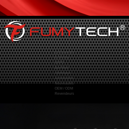
E-Cigarettes
E-Shisha
VAPO
Box Mod
Atomiseur
Accessoires
Nouveautés
OEM / ODM
Revendeurs