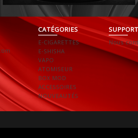
CATÉGORIES
SUPPOR
E-CIGARETTES
Nous cont
.com
E-SHISHA
VAPO
ATOMISEUR
BOX MOD
ACCESSOIRES
NOUVEAUTÉS