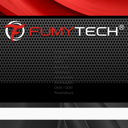
E-Cigarettes
E-Shisha
VAPO
Box Mod
Atomiseur
Accessoires
Nouveautés
OEM / ODM
Revendeurs