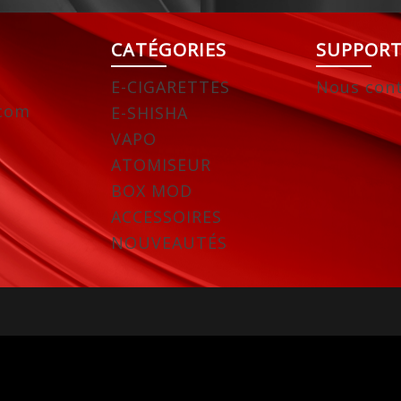
CATÉGORIES
SUPPOR
E-CIGARETTES
Nous cont
.com
E-SHISHA
VAPO
ATOMISEUR
BOX MOD
ACCESSOIRES
NOUVEAUTÉS