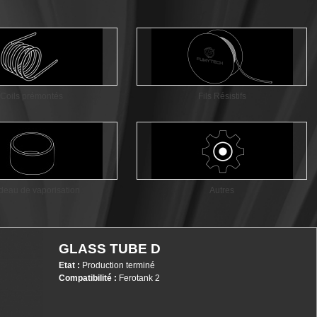
Coils prémontés
Fils Résistifs
deau de vaporisation
Autres
GLASS TUBE D
Etat :
Production terminé
Compatibilité :
Ferotank 2