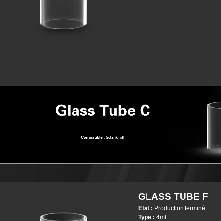
Plus d'infos
GLASS TUBE F
Etat :
Production terminé
Type :
4ml