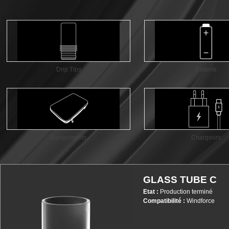
Drip Tips
Batterie
Rangements
Chargeurs
GLASS TUBE C
Etat :
Production terminé
Compatibilité :
Windforce