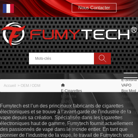
Nous Contacter
Rechercher
E-
Cigarette
E-Shisha
VAPO
Accueil
>
OEM / ODM
E-Cigarettes
Box Mod
E-Shisha
Atomiseu
VAPO
Accessoi
Fumytech est l’un des principaux fabricants de cigarettes
Box Mod
Nouveaut
électroniques et se trouve à l’avant-garde de l’industrie de la
Atomiseur
OEM / O
vape depuis sa création. Spécialisée dans les cigarettes
Accessoires
Revendeu
électroniques haut de gamme, Fumytech fournit actuellement
Nouveautés
des passionnés de vape dans le monde entier. En tant que
OEM / ODM
pionnier de l’industrie de la vape, le travail de Fumytech vous
Revendeurs