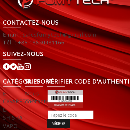
CONTACTEZ-NOUS
Email :
salesfumytech@gmail.com
Tél. : +86 18830381166
SUIVEZ-NOUS
CATÉGORIES
SUPPORT
VÉRIFIER CODE D'AUTHENTI
E-
Nous
CIGARETTES
contacter
E-
SHISHA
VAPO