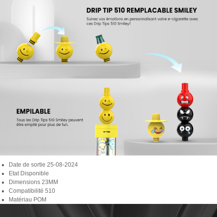
Date de sortie
25-08-2024
Etat
Disponible
Dimensions
23MM
Compatibilité
510
Matériau
POM