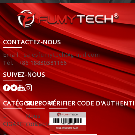
CONTACTEZ-NOUS
Email :
salesfumytech@gmail.com
Tél. : +86 18830381166
SUIVEZ-NOUS
CATÉGORIES
SUPPORT
VÉRIFIER CODE D'AUTHENTI
E-
Nous
CIGARETTES
contacter
E-