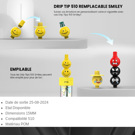
Date de sortie
25-08-2024
Etat
Disponible
Dimensions
15MM
Compatibilité
510
Matériau
POM