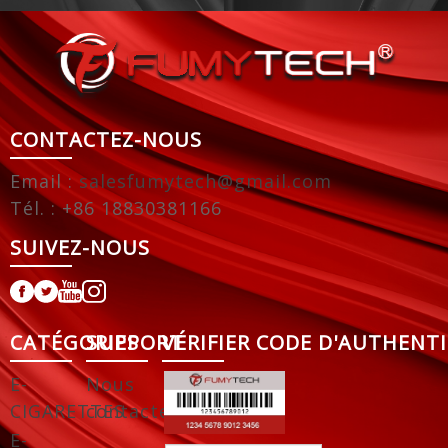
CONTACTEZ-NOUS
Email :
salesfumytech@gmail.com
Tél. : +86 18830381166
SUIVEZ-NOUS
CATÉGORIES
SUPPORT
VÉRIFIER CODE D'AUTHENTI
E-
Nous
CIGARETTES
contacter
E-