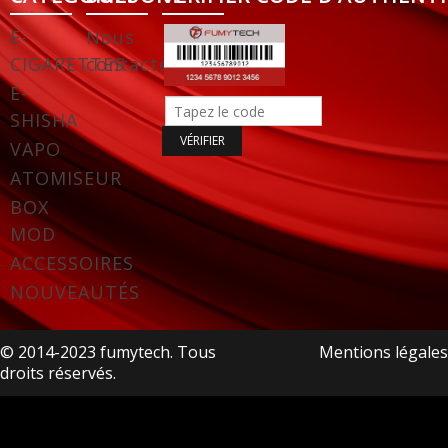
E-
Nous
CIGARETTES
contacter
E-
SHISHA
VAPO
ATOMISEUR
BOX
MOD
ACCESSOIRES
NOUVEAUTÉS
© 2014-2023 fumytech. Tous
Mentions légales
droits réservés.