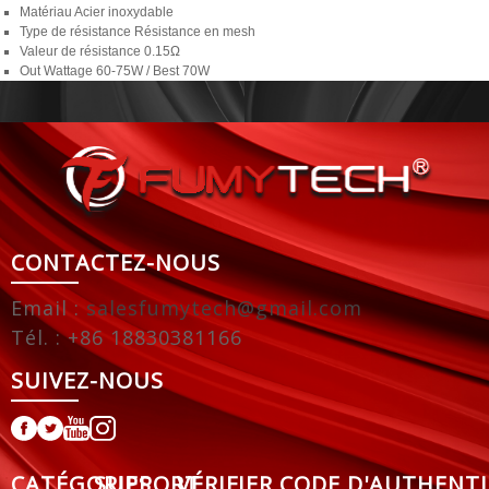
Matériau
Acier inoxydable
Type de résistance
Résistance en mesh
Valeur de résistance
0.15Ω
Out Wattage
60-75W / Best 70W
CONTACTEZ-NOUS
Email :
salesfumytech@gmail.com
Tél. : +86 18830381166
SUIVEZ-NOUS
CATÉGORIES
SUPPORT
VÉRIFIER CODE D'AUTHENTI