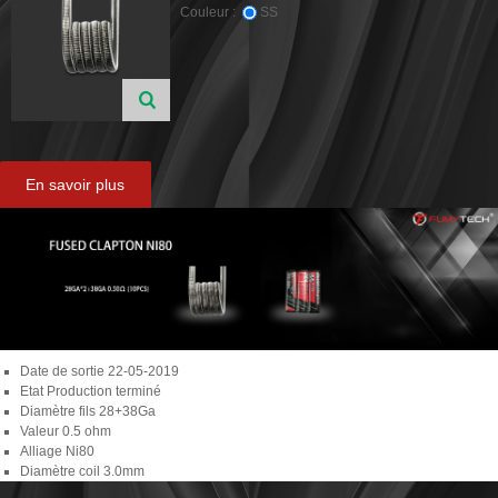
Couleur :
SS
En savoir plus
Date de sortie
22-05-2019
Etat
Production terminé
Diamètre fils
28+38Ga
Valeur
0.5 ohm
Alliage
Ni80
Diamètre coil
3.0mm