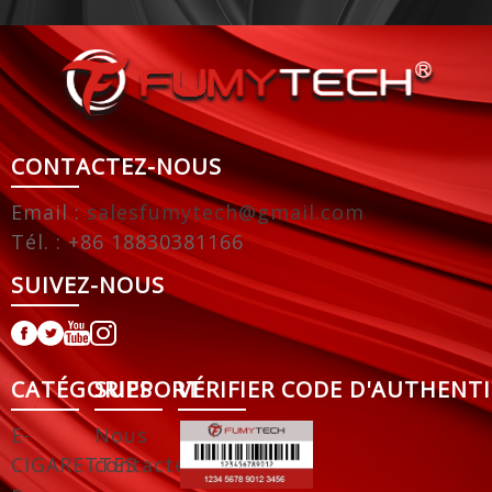
CONTACTEZ-NOUS
Email :
salesfumytech@gmail.com
Tél. : +86 18830381166
SUIVEZ-NOUS
CATÉGORIES
SUPPORT
VÉRIFIER CODE D'AUTHENTI
E-
Nous
CIGARETTES
contacter