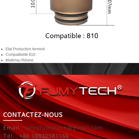
Etat
Production terminé
Compatibilité
810
Matériau
Résine
CONTACTEZ-NOUS
Email :
salesfumytech@gmail.com
Tél. : +86 18830381166