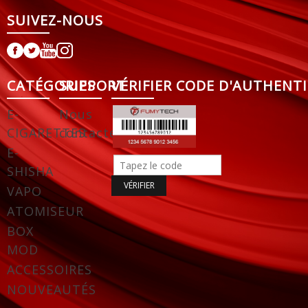
SUIVEZ-NOUS
CATÉGORIES
SUPPORT
VÉRIFIER CODE D'AUTHENTI
E-
Nous
CIGARETTES
contacter
E-
SHISHA
VAPO
ATOMISEUR
BOX
MOD
ACCESSOIRES
NOUVEAUTÉS