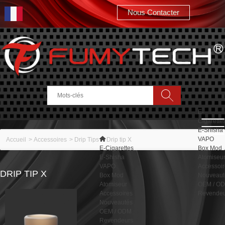
Nous Contacter
Rechercher
E-
Cigarette
E-Shisha
VAPO
Accueil
>
Accessoires
>
Drip Tips
>
Drip tip X
E-Cigarettes
Box Mod
E-Shisha
Atomiseu
VAPO
Accessoi
DRIP TIP X
Box Mod
Nouveaut
Atomiseur
OEM / O
Accessoires
Revendeu
Nouveautés
OEM / ODM
Revendeurs