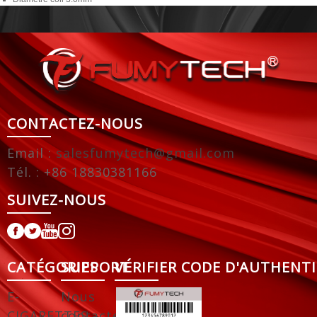
CONTACTEZ-NOUS
Email :
salesfumytech@gmail.com
Tél. : +86 18830381166
SUIVEZ-NOUS
CATÉGORIES
SUPPORT
VÉRIFIER CODE D'AUTHENTI
E-
Nous
CIGARETTES
contacter