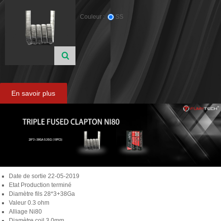
Couleur :
SS
En savoir plus
Date de sortie
22-05-2019
Etat
Production terminé
Diamètre fils
28*3+38Ga
Valeur
0.3 ohm
Alliage
Ni80
Diamètre coil
3.0mm